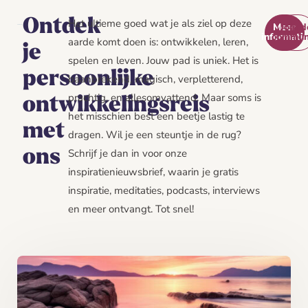
Ontdek
Het ultieme goed wat je als ziel op deze
Meer
Join d
informati
commun
aarde komt doen is: ontwikkelen, leren,
je
spelen en leven. Jouw pad is uniek. Het is
persoonlijke
baanbrekend, magisch, verpletterend,
prachtig, en allesomvattend. Maar soms is
ontwikkelingsreis
het misschien best een beetje lastig te
met
dragen. Wil je een steuntje in de rug?
Schrijf je dan in voor onze
ons
inspiratienieuwsbrief, waarin je gratis
inspiratie, meditaties, podcasts, interviews
en meer ontvangt. Tot snel!