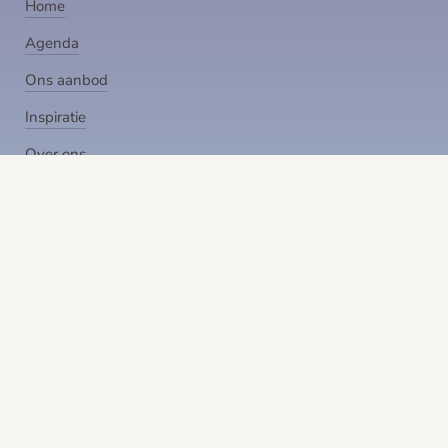
Home
Agenda
Ons aanbod
Inspiratie
Over ons
Contact
TEACHERS
Robert Bridgeman
Altazar Rossiter
ONS AANBOD
Opleidingen
Online trainingen
Workshops