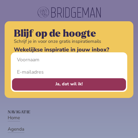
Blijf op de hoogte
Schrijf je in voor onze gratis inspiratiemails
Wekelijkse inspiratie in jouw inbox?
Ja, dat wil ik!
NAVIGATIE
Home
Agenda