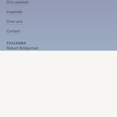
Ons aanbod
Inspiratie
Over ons
Contact
TEACHERS
Robert Bridgeman
Altazar Rossiter
ONS AANBOD
Opleidingen
Online trainingen
Workshops
App
INSPIRATIE